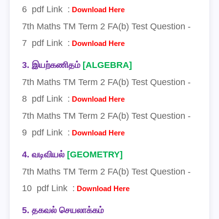
6
pdf Link
:
Download Here
7
th Maths TM Term 2
FA(b)
Test
Question -
7
pdf Link
:
Download Here
3.
இயற்கணிதம்
[
ALGEBRA]
7
th Maths TM Term 2
FA(b)
Test
Question -
8
pdf Link
:
Download Here
7
th Maths TM Term 2
FA(b)
Test
Question -
9
pdf Link
:
Download Here
4.
வடிவியல்
[GEOMETRY]
7
th Maths TM Term 2
FA(b)
Test
Question -
10
pdf Link
:
Download Here
5.
தகவல் செயலாக்கம்