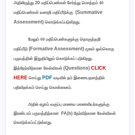
20
அதிலிருந்து
மதிப்பெண்கள் சேர்த்து மொத்தம் 40
(Summative
மதிப்பெண்கள் வளரறி மதிப்பீடுக்கு
Assessment)
கொடுக்கப்படுகிறது.
மேலும் 60 மதிப்பெண்களுக்கு தொகுத்தறி
(Formative Assessment)
மதிப்பீடு
மூலம் ஒவ்வொரு
பருவத்தின் இறுதியிலும் கொடுக்கப் படுகிறது.
(Questions)
CLICK
இத்தேர்விற்கான கேள்விகள்
HERE
PDF
செய்து
வடிவில் நம் இணையதளத்தில்
பதிவிறக்கம் செய்து கொள்ளலாம்.
அதில் ஏழாம் வகுப்பு மாணவ மாணவியர்களுக்கு
FA(b)
இரண்டாம் பருவத்திற்கான
தேர்விற்கான கேள்விகள்
கொடுக்கப்பட்டுள்ளது.