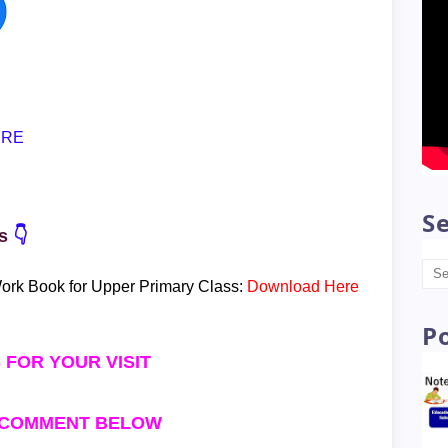
ERE
ks
👇
rk Book for Upper Primary Class
:
Download Here
Se
 FOR YOUR VISIT
 COMMENT BELOW
P