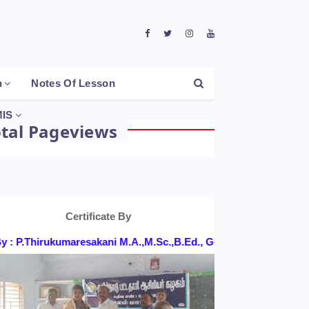
h
Notes Of Lesson
IS
otal Pageviews
Certificate By
P.Thirukumaresakani M.A.,M.Sc.,B.Ed., GGHSS, KONGANAPURAM