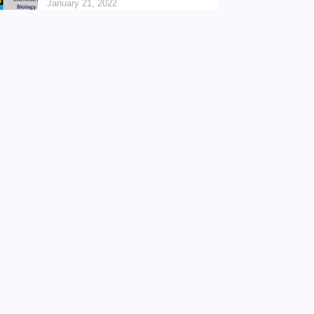
Work Book Question Papers
January 18, 2022
10th Science One Mark Online Quiz
Physics,Chemistry,Biology
January 21, 2022