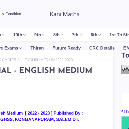
Kani Maths
 & Condition
h
10th
9th
8th
7th
6th
1st To 5t
ve Exams
Thiran
Future Ready
CRC Details
EM
T
Y MATERIAL - ENGLISH MEDIUM 2022-2023
IAL - ENGLISH MEDIUM
Certificates By : P.Thiruk
h Medium [ 2022 - 2023 ] Published By :
d., GGHSS, KONGANAPURAM, SALEM DT.