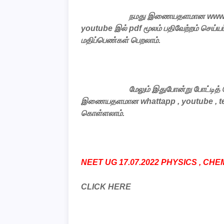
நமது
இணையதளமான
www
youtube
இல்
pdf
மூலம்
பதிவேற்றம்
செய்யப
மதிப்பெண்கள்
பெறலாம்
.
மேலும்
இதுபோன்று
போட்டித்
இணையதளமான
whattapp , youtube , 
கொள்ளலாம்.
NEET UG 17.07.2022 PHYSICS , CH
CLICK HERE