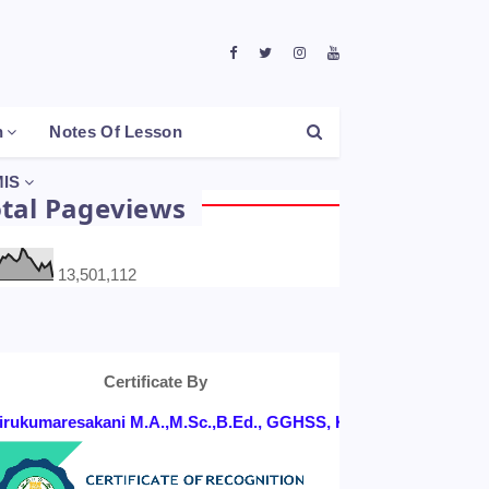
h
Notes Of Lesson
IS
otal Pageviews
13,501,112
Certificate By
umaresakani M.A.,M.Sc.,B.Ed., GGHSS, KONGANAPURAM, SALEM 