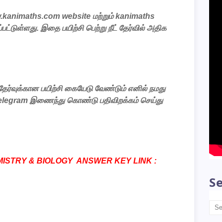
.kanimaths.com
website
மற்றும்
kanimaths
்பட்டுள்ளது
.
இதை
பயிற்சி
பெற்று
நீட்
தேர்வில்
அதிக
தேர்வுக்கான
பயிற்சி
கையேடு
வேண்டும்
எனில்
நமது
telegram
இணைந்து
கொண்டு
பதிவிறக்கம்
செய்து
EMISTRY & BIOLOGY ANSWER KEY LINK :
Se