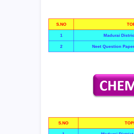
S.NO
TO
1
Madurai Distri
2
Neet Question Pape
S.NO
TOP