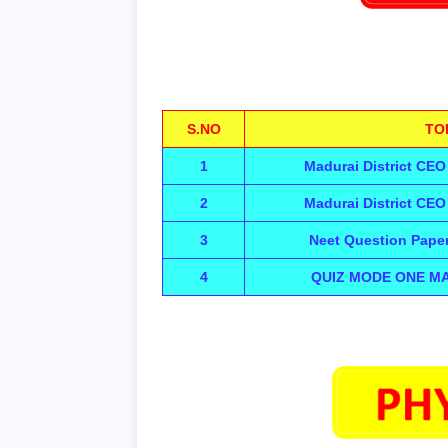
S.NO
TO
1
Madurai District CEO
2
Madurai District CEO
3
Neet Question Pape
4
QUIZ MODE ONE M