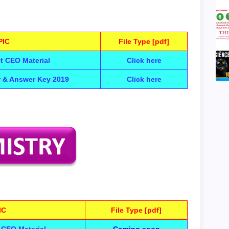
PIC
File Type [pdf]
ct CEO Material
Click here
r & Answer Key 2019
Click here
IC
File Type [pdf]