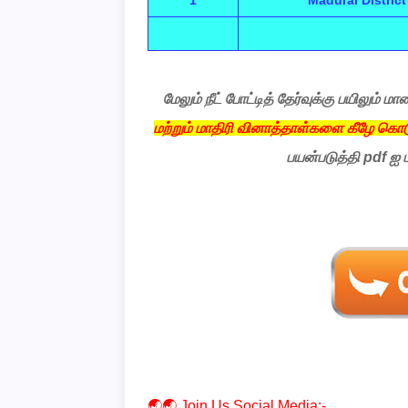
1
Madurai Distric
மேலும் நீட் போட்டித் தேர்வுக்கு பயிலும
மற்றும் மாதிரி வினாத்தாள்களை கீழே கொட
பயன்படுத்தி pdf ஐ
🌏🌏 Join Us Social Media:-