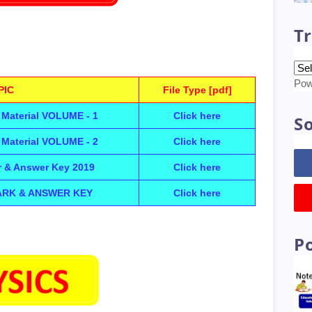
Tr
Pow
PIC
File Type [pdf]
 Material VOLUME - 1
Click here
So
 Material VOLUME - 2
Click here
r & Answer Key 2019
Click here
ARK & ANSWER KEY
Click here
P