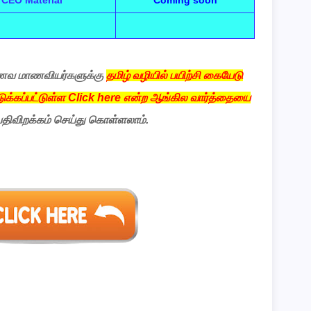
t CEO Material
Coming soon
் மாணவ மாணவியர்களுக்கு
தமிழ் வழியில் பயிற்சி கையேடு
ுக்கப்பட்டுள்ள Click here என்ற ஆங்கில வார்த்தையை
 பதிவிறக்கம் செய்து கொள்ளலாம்.