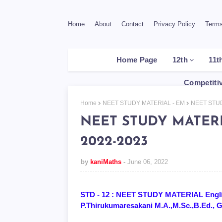
Home
About
Contact
Privacy Policy
Terms
Home Page
12th
11t
Competiti
Home
NEET STUDY MATERIAL - EM
NEET STUD
NEET STUDY MATER
2022-2023
by
kaniMaths
June 06, 2022
STD - 12 : NEET STUDY MATERIAL Englis
P.Thirukumaresakani M.A.,M.Sc.,B.E