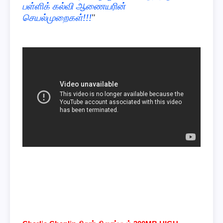
பள்ளிக் கல்வி ஆணையரின்
செயல்முறைகள்!!!
"