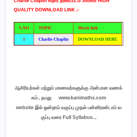
Charlie Chaplin
சிறார் திரைப்படம் 300MB HIGH
QUALITY DOWNLOAD LINK ;-
S.NO
TOPIC
Movie link
1
Charlie Chaplin
DOWNLOAD HERE
ஆசிரியர்கள்
மற்றும்
மாணவர்களுக்கு
அன்பான
வணக்
கம்
.,
நமது
www.kanimaths.com
website
இல்
ஒன்றாம்
வகுப்பு
முதல்
பன்னிரண்டாம்
வ
குப்பு
வரை
Full Syllabus..,