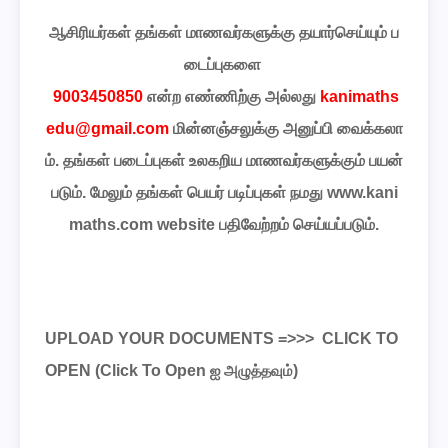
ஆசிரியர்கள்
தங்கள்
மாணவர்களுக்கு
தயார்செய்யும்
ப
டைப்புகளை
9003450850
என்ற
எண்ணிற்கு
அல்லது
kanimaths
edu@gmail.com
மின்னஞ்சலுக்கு
அனுப்பி
வைக்கலா
ம்
.
தங்கள்
படைப்புகள்
உலகறிய
மாணவர்களுக்கும்
பயன்
படும்
.
மேலும்
தங்கள்
பெயர்
படிப்புகள்
நமது
www.kani
maths.com website
பதிவேற்றம்
செய்யப்படும்
.
UPLOAD YOUR DOCUMENTS =>>>
CLICK TO
OPEN
(Click To Open
ஐ அழுத்தவும்
)