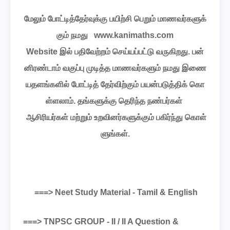
மேலும்
போட்டித்தேர்வுக்கு
பயிற்சி
பெறும்
மாணவர்களுக்
கும்
நமது
www.kanimaths.com
Website
இல்
பதிவேற்றம்
செய்யப்பட்டு
வருகிறது
.
பன்
னிரண்டாம்
வகுப்பு
முடித்த
மாணவர்களும்
நமது
இணை
யதளங்களில்
போட்டித்
தேர்விற்கும்
பயன்படுத்திக்
கொ
ள்ளலாம்
.
தங்களுக்கு
தெரிந்த
நண்பர்கள்
ஆசிரியர்கள்
மற்றும்
உறவினர்களுக்கும்
பகிர்ந்து
கொள்
ளுங்கள்
.
===> Neet Study Material - Tamil & English
===> TNPSC GROUP - II / II A Question &