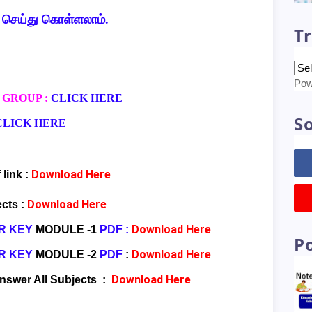
 செய்து கொள்ளலாம்.
Tr
Pow
 GROUP :
CLICK HERE
So
CLICK HERE
Download Here
 link :
Download Here
ects
:
Download Here
R KEY
MODULE -1
PDF
:
P
Download Here
R KEY
MODULE -2
PDF
:
Download Here
Answer All Subjects
: