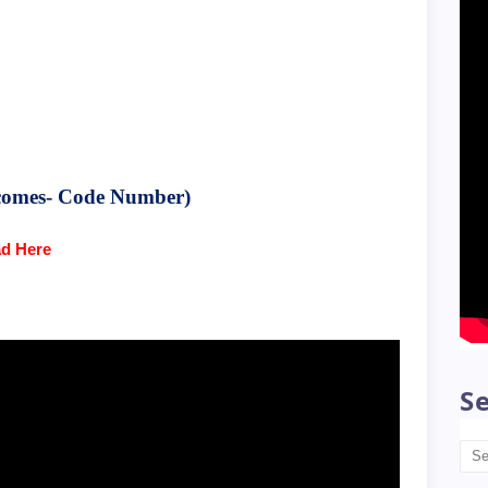
comes- Code Number)
d Here
Se