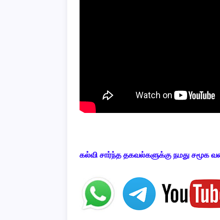
கல்வி
சார்ந்த
தகவல்களுக்கு
நமது
சமூக
வ