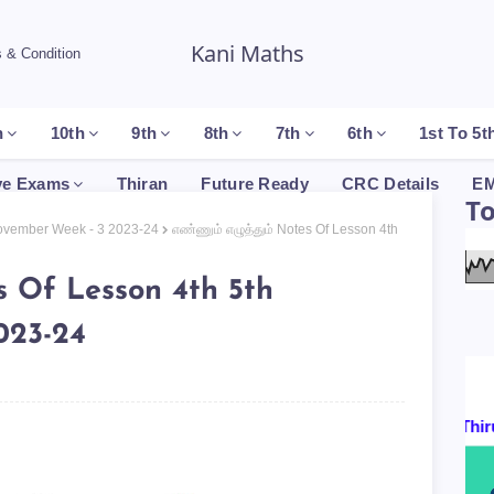
Kani Maths
 & Condition
h
10th
9th
8th
7th
6th
1st To 5t
ve Exams
Thiran
Future Ready
CRC Details
EM
T
 November Week - 3 2023-24
எண்ணும் எழுத்தும் Notes Of Lesson 4th
es Of Lesson 4th 5th
023-24
Certificates By : P.Thirukum