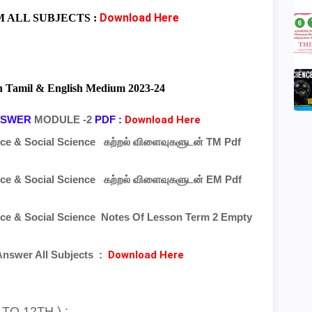
Download Here
 ALL SUBJECTS :
th Tamil & English Medium 2023-24
ANSWER
MODULE -2
PDF
:
Download Here
ence & Social Science
கற்றல் விளைவுகளுடன் TM
Pdf
ence & Social Science
கற்றல் விளைவுகளுடன் EM
Pdf
ence & Social Science
Notes Of Lesson Term 2 Empty
 Answer All Subjects
:
Download Here
O 12TH ) :-