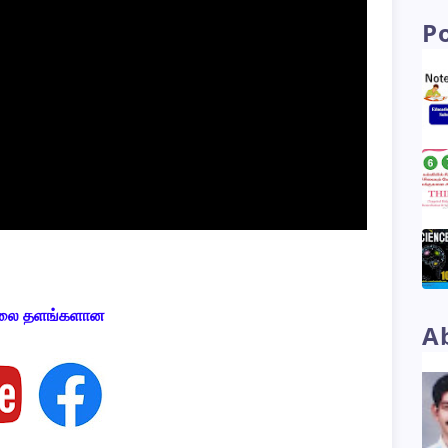
P
லை
தளங்களான
A