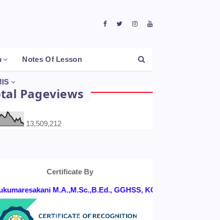
h
Notes Of Lesson
IS
otal Pageviews
13,509,212
Certificate By
aresakani M.A.,M.Sc.,B.Ed., GGHSS, KONGANAPURAM, SALEM DT