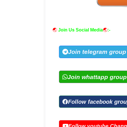
🌏
Join Us Social Media
🌏
:-
Join telegram group
Join whattapp group
Follow facebook gro
Follow youtube Chann