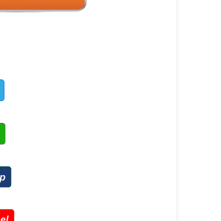
up
el