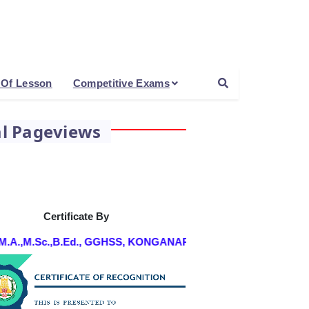
 Of Lesson
Competitive Exams
al Pageviews
Certificate By
,M.Sc.,B.Ed., GGHSS, KONGANAPURAM, SALEM DT.