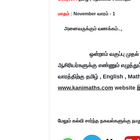
மாதம் :
November வாரம் - 1
அனைவருக்கும்
வணக்கம்
..
,
ஒன்றாம் வகுப்பு முதல் மூ
ஆசிரியர்களுக்கு எண்ணும் எழுத்து
வாரத்திற்கு தமிழ் , English , Mat
www.kanimaths.com
website இல
மேலும்
கல்வி
சார்ந்த
தகவல்களுக்கு
நமத