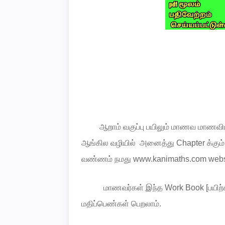
ஆறாம்
வகுப்பு
பயிலும்
மாணவ
மாணவிய
ஆங்கில
வழியில்
அனைத்து Chapter க்கும
வண்ணம்
நமது
www.kanimaths.com web
மாணவர்கள்
இந்த
Work Book [
பயிற்
மதிப்பெண்கள்
பெறலாம்
.