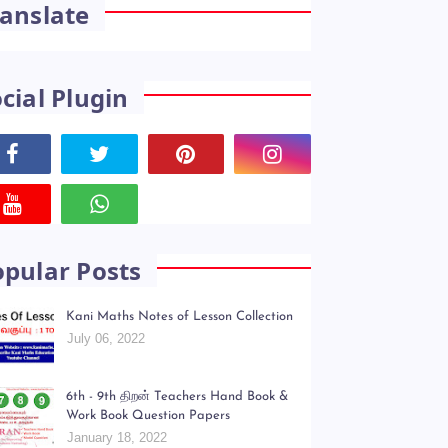
anslate
cial Plugin
opular Posts
Kani Maths Notes of Lesson Collection
July 06, 2022
6th - 9th திறன் Teachers Hand Book &
Work Book Question Papers
January 18, 2022