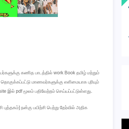
ர்களுக்கு
கணித
பாடத்தில்
work Book
தமிழ்
மற்றும்
்
தொகுக்கப்பட்டு
மாணவர்களுக்கு
எளிமையாக
புரியும்
site
இல்
pdf
மூலம்
பதிவேற்றம்
செய்யப்பட்டுள்ளது
.
சி
புத்தகம்
]
நன்கு
பயிற்சி
பெற்று
தேர்வில்
அதிக