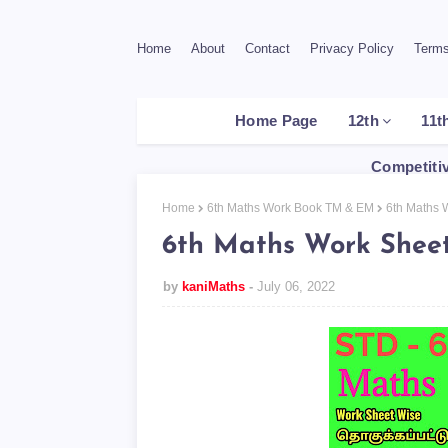
Home
About
Contact
Privacy Policy
Terms
Home Page
12th
11t
Competiti
Home
6th Maths Work Book TM & EM
6th Maths 
6th Maths Work Shee
by
kaniMaths
July 06, 2022