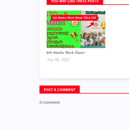
YOU MAY LIKE THESE POSTS
6th Maths Work Book TM & EM
6th Maths Work Sheet
July 06, 2022
POST A COMMENT
0 Comments