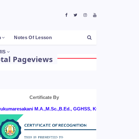
h
Notes Of Lesson
IS
otal Pageviews
Certificate By
maresakani M.A.,M.Sc.,B.Ed., GGHSS, KONGANAPURAM, SALEM D