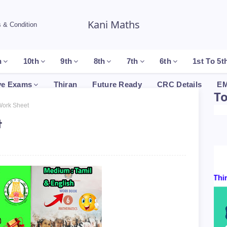
Kani Maths
 & Condition
h
10th
9th
8th
7th
6th
1st To 5t
ve Exams
Thiran
Future Ready
CRC Details
EM
T
Work Sheet
t
Certificates By : P.Thiruku