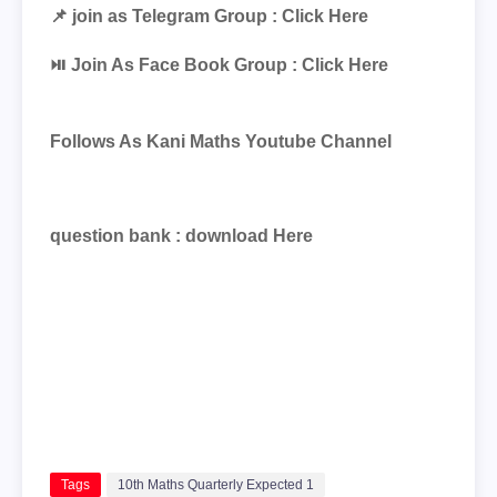
📌 join as Telegram Group :
Click Here
⏯ Join As Face Book Group :
Click Here
Follows As Kani Maths Youtube Channel
question bank :
download Here
Tags
10th Maths Quarterly Expected 1