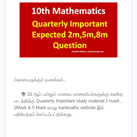
அனைவருக்கும் வணக்கம்.,
📚 10 ஆம் பயிலும் மாணவ மாணவியர்களுக்கு கணித
பாடத்திற்கு Quarterly Important study material 1 mark ,
2Mark
&
5 Mark நமது kanimaths website இல்
பதிவேற்றம் செய்யப்பட்டுள்ளது.